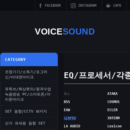
FACEBOOK
INSTAGRAM
CAFE
VOICE
SOUND
CATEGORY
조명기기/소독기/포그머
EQ/프로세서/각
신/비대면마이크
유튜브/화상회의/원격수업
ALL
ATAKA
녹음방송 PC/스마트폰/아
이폰마이크
BSS
COSMOS
EAW
ECLER
SET 음향/CCTV 패키지
GENPRO
INTERM
선거 유세용 음향 SET
LA AUDIO
Lexicon