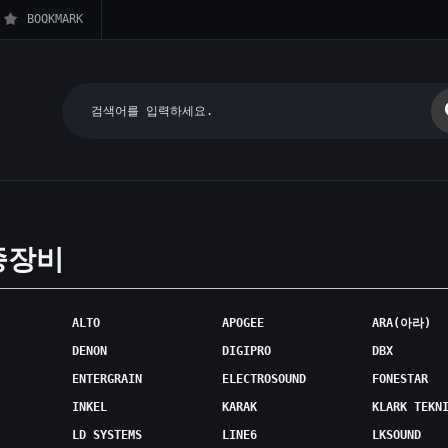
BOOKMARK
종장비
ALTO
APOGEE
ARA(아라)
DENON
DIGIPRO
DBX
ENTERGRAIN
ELECTROSOUND
FONESTAR
INKEL
KARAK
KLARK TEKN
LD SYSTEMS
LINE6
LKSOUND