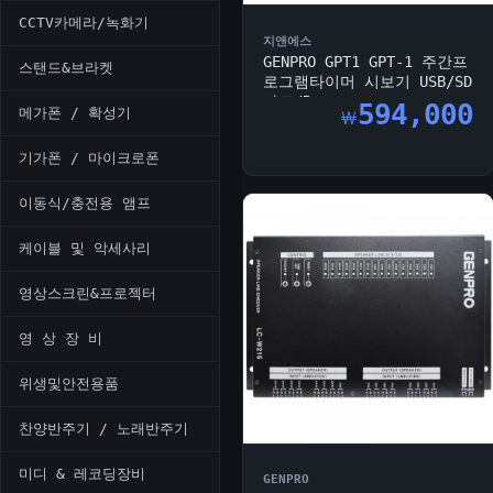
CCTV카메라/녹화기
지앤에스
GENPRO GPT1 GPT-1 주간프
스탠드&브라켓
로그램타이머 시보기 USB/SD
카드/R...
594,000
메가폰 / 확성기
￦
기가폰 / 마이크로폰
이동식/충전용 앰프
케이블 및 악세사리
영상스크린&프로젝터
영 상 장 비
위생및안전용품
찬양반주기 / 노래반주기
미디 & 레코딩장비
GENPRO