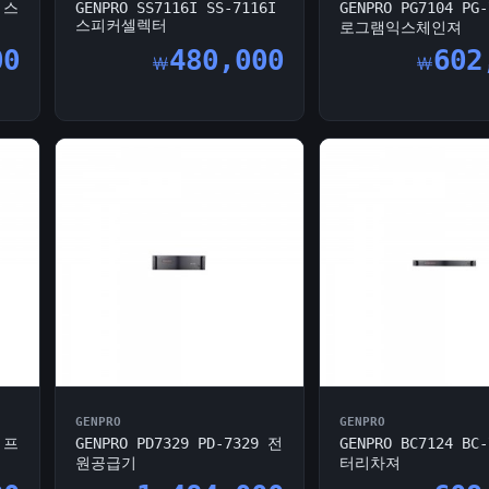
6 스
GENPRO SS7116I SS-7116I
GENPRO PG7104 PG
스피커셀렉터
로그램익스체인져
00
480,000
602
￦
￦
GENPRO
GENPRO
3 프
GENPRO PD7329 PD-7329 전
GENPRO BC7124 BC
원공급기
터리차져