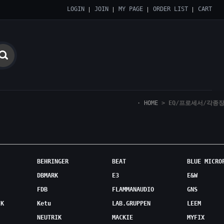
LOGIN
JOIN
MY PAGE
ORDER LIST
CART
HOME
>
EQ/프로세서/각종
BEHRINGER
BEAT
BLUE MICRO
DBMARK
E3
E&W
FDB
FLAMMANAUDIO
GNS
IK
Ketu
LAB.GRUPPEN
LEEM
NEUTRIK
MACKIE
MYFIX