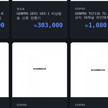
GENPRO
젠프로
-8
GENPRO GEX1 GEX-1 비상방
GENPRO TG7116 TG-
선식 16채널 라인체
입
송 신호 전환기
00
303,000
1,080
￦
￦
GENPRO
GENPRO