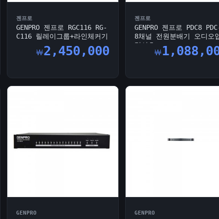
젠프로
젠프로
GENPRO 젠프로 RGC116 RG-
GENPRO 젠프로 PDC8 PDC
C116 릴레이그룹+라인체커기
8채널 전원분배기 오디오
력신호...
2,450,000
1,088,0
￦
￦
GENPRO
GENPRO