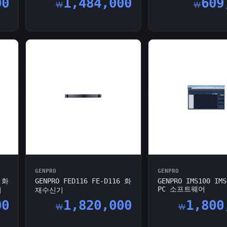
00
1,484,000
609
￦
￦
GENPRO
GENPRO
6 화
GENPRO FED116 FE-D116 화
GENPRO IMS100 IMS
PC 소프트웨어
러
재수신기
00
1,820,000
1,800
￦
￦