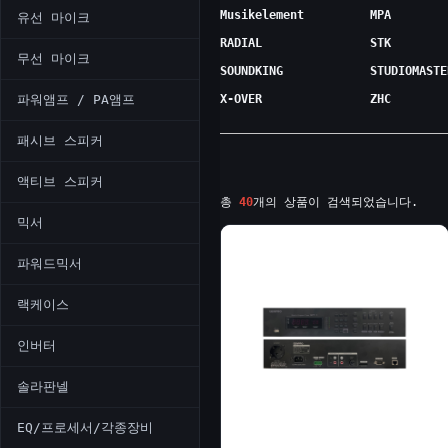
Musikelement
MPA
유선 마이크
RADIAL
STK
무선 마이크
SOUNDKING
STUDIOMASTE
파워앰프 / PA앰프
X-OVER
ZHC
패시브 스피커
액티브 스피커
총
40
개의 상품이 검색되었습니다.
믹서
파워드믹서
랙케이스
인버터
솔라판넬
EQ/프로세서/각종장비