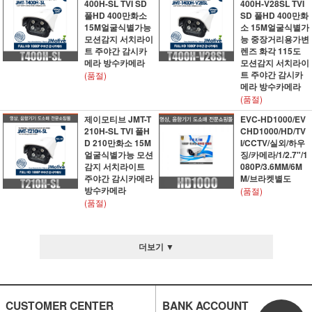
400H-SL TVI SD
400H-V28SL TVI
풀HD 400만화소
SD 풀HD 400만화
15M얼굴식별가능
소 15M얼굴식별가
모션감지 서치라이
능 중장거리용가변
트 주야간 감시카
렌즈 화각 115도
메라 방수카메라
모션감지 서치라이
트 주야간 감시카
(품절)
메라 방수카메라
(품절)
제이모티브 JMT-T
EVC-HD1000/EV
210H-SL TVI 풀H
CHD1000/HD/TV
D 210만화소 15M
I/CCTV/실외/하우
얼굴식별가능 모션
징/카메라/1/2.7"/1
감지 서치라이트
080P/3.6MM/6M
주야간 감시카메라
M/브라켓별도
방수카메라
(품절)
(품절)
더보기 ▼
CUSTOMER CENTER
BANK ACCOUNT