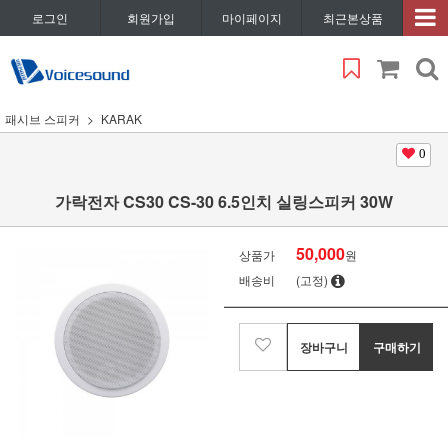
로그인
회원가입
마이페이지
최근본상품
패시브 스피커
KARAK
0
가락전자 CS30 CS-30 6.5인치 실링스피커 30W
50,000
상품가
원
배송비
(고정)
장바구니
구매하기