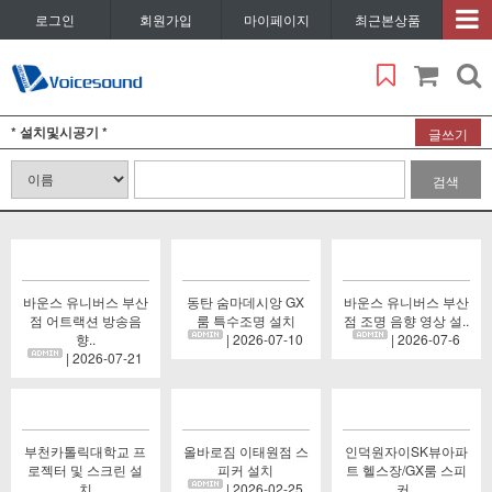
로그인
회원가입
마이페이지
최근본상품
* 설치및시공기 *
글쓰기
검색
바운스 유니버스 부산
동탄 숨마데시앙 GX
바운스 유니버스 부산
점 어트랙션 방송음
룸 특수조명 설치
점 조명 음향 영상 설..
향..
| 2026-07-10
| 2026-07-6
| 2026-07-21
부천카톨릭대학교 프
올바로짐 이태원점 스
인덕원자이SK뷰아파
로젝터 및 스크린 설
피커 설치
트 헬스장/GX룸 스피
치
| 2026-02-25
커..