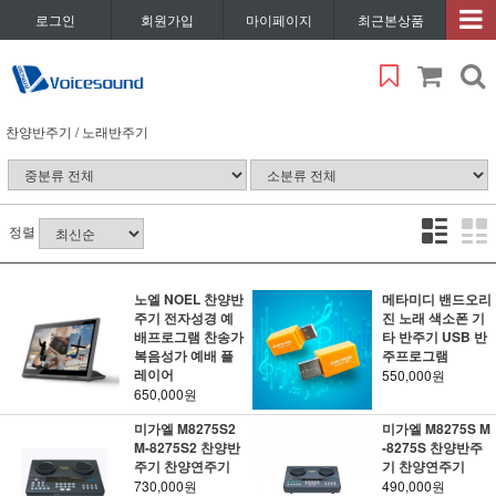
로그인
회원가입
마이페이지
최근본상품
찬양반주기 / 노래반주기
정렬
노엘 NOEL 찬양반
메타미디 밴드오리
주기 전자성경 예
진 노래 색소폰 기
배프로그램 찬송가
타 반주기 USB 반
복음성가 예배 플
주프로그램
레이어
550,000원
650,000원
미가엘 M8275S2
미가엘 M8275S M
M-8275S2 찬양반
-8275S 찬양반주
주기 찬양연주기
기 찬양연주기
730,000원
490,000원