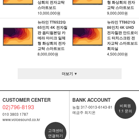
상회의 전자교탁
형 화상회의 전자
스마트보드
교탁 스마트보드
10,000,000원
9,000,000원
뉴라인 TT6522Q
뉴라인 TT8621Q
65인치 4K 전자칠
86인치 4K UHD
판 옵티컬본딩 카
전자칠판 안드로이
메라 마이크 일체
드 터치스크린 전
형 화상회의 전자
자교탁 스마트보드
교탁 스마트보드
회의실
8,000,000원
4,500,000원
더보기 ▼
CUSTOMER CENTER
BANK ACCOUNT
02)796-8193
비회원
농협 317-0013-6143-81
1:1 문의
예금주 최지온
010 3803 1787
www.voicesound.co.kr
고객센터
연결하기