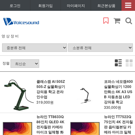
로그인
회원가입
마이페이지
최근본상품
영 상 장 비
정렬
클래스캠 AI 505Z
코파스 네모캠400
505-Z 실물화상기
실물화상기 1200
강의용 학교 온라
만화소 4K A3 US
인수업
B 자동초점 LED
강의용 학교
319,000원
330,000원
뉴라인 TT8633Q
뉴라인 TT7522Q
86인치 QLED 4K
75인치 4K 전자칠
전자칠판 카메라
판 옵티컬본딩 카
마이크 일체형 화
메라 마이크 일체