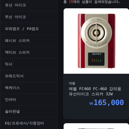
총
19
개의 상품이 검색되었습니다.
유선 마이크
무선 마이크
파워앰프 / PA앰프
패시브 스피커
액티브 스피커
믹서
파워드믹서
에펠
랙케이스
에펠 FC460 FC-460 강의용
유선마이크 스피커 32W
인버터
165,000
￦
솔라판넬
EQ/프로세서/각종장비