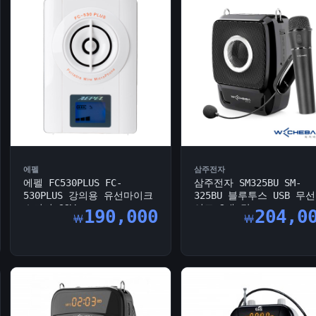
에펠
삼주전자
에펠 FC530PLUS FC-
삼주전자 SM325BU SM-
530PLUS 강의용 유선마이크
325BU 블루투스 USB 무
스피커 32W
이크 2대 강...
190,000
204,0
￦
￦