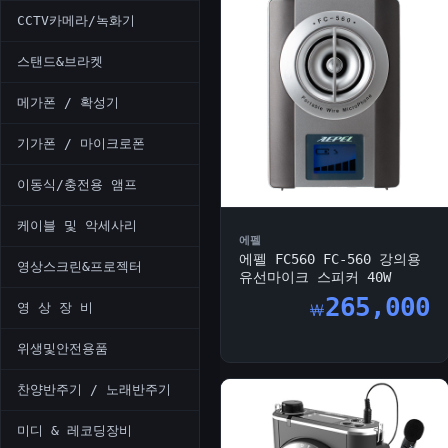
CCTV카메라/녹화기
스탠드&브라켓
메가폰 / 확성기
기가폰 / 마이크로폰
이동식/충전용 앰프
케이블 및 악세사리
에펠
에펠 FC560 FC-560 강의용
영상스크린&프로젝터
유선마이크 스피커 40W
265,000
영 상 장 비
￦
위생및안전용품
찬양반주기 / 노래반주기
미디 & 레코딩장비