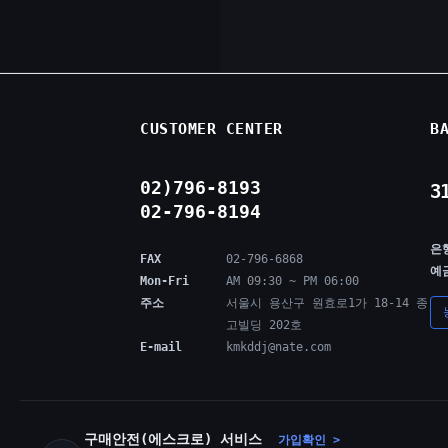
CUSTOMER CENTER
B
02)796-8193
3
02-796-8194
은
FAX
02-796-6868
예
Mon-Fri
AM 09:30 ~ PM 06:00
주소
서울시 용산구 원효로1가 18-14 종
고빌딩 202호
E-mail
kmkddj@nate.com
구매안전(에스크로) 서비스
가입확인 >