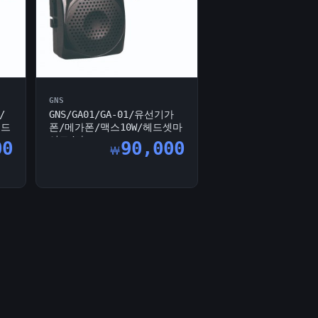
GNS
/
GNS/GA01/GA-01/유선기가
헤드
폰/메가폰/맥스10W/헤드셋마
이크/가...
00
90,000
￦