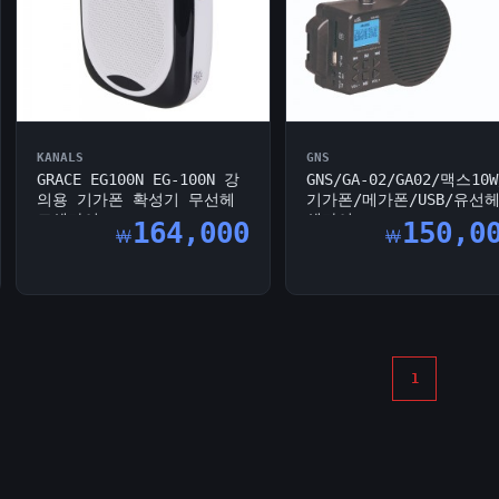
KANALS
GNS
GRACE EG100N EG-100N 강
GNS/GA-02/GA02/맥스10W
의용 기가폰 확성기 무선헤
기가폰/메가폰/USB/유선
드셋마이...
셋마이...
164,000
150,0
￦
￦
1