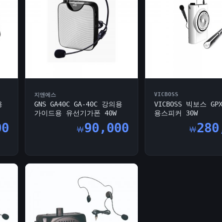
VICBOSS
지앤에스
용
GNS GA40C GA-40C 강의용
VICBOSS 빅보스 GP
가이드용 유선기가폰 40W
용스피커 30W
00
90,000
280
￦
￦