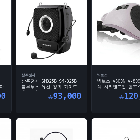
삼주전자
빅보스
삼주전자 SM325B SM-325B
빅보스 V809N V-80
선마
블루투스 유선 강의 가이드
식 허리밴드형 앰프
용 스피...
30W 유...
00
93,000
120
￦
￦