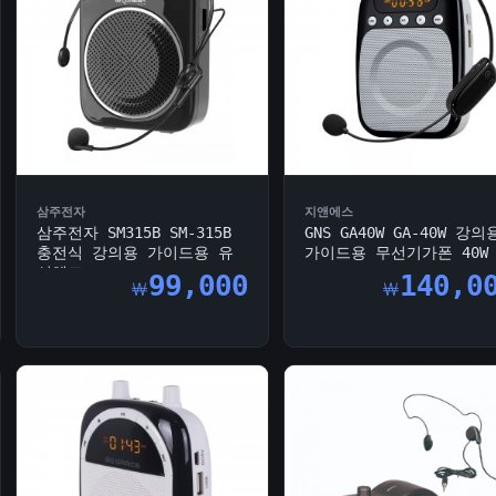
삼주전자
지앤에스
삼주전자 SM315B SM-315B
GNS GA40W GA-40W 강의
충전식 강의용 가이드용 유
가이드용 무선기가폰 40W
선헤드...
99,000
140,0
￦
￦