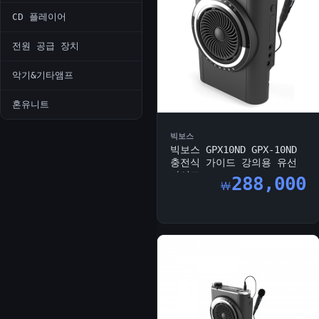
CD 플레이어
전원 공급 장치
악기&기타앰프
혼유니트
빅보스
빅보스 GPX10ND GPX-10ND
충전식 가이드 강의용 유선
마이크...
288,000
￦