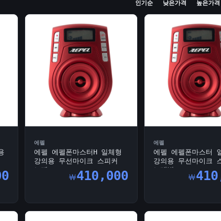
인기순
낮은가격
높은가격
에펠
에펠
용
에펠 에펠폰마스터H 일체형
에펠 에펠폰마스터 
강의용 무선마이크 스피커
강의용 무선마이크 
노래...
노래방...
00
410,000
410
￦
￦