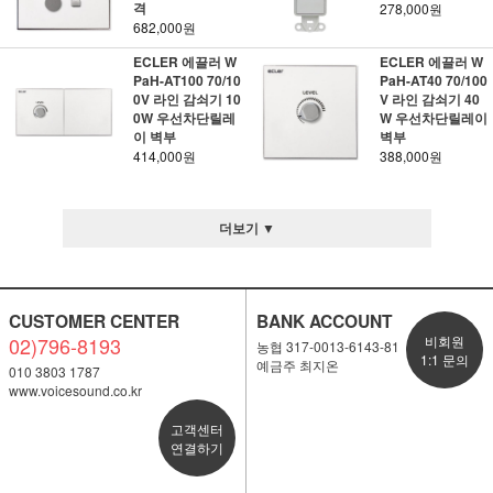
격
278,000원
682,000원
ECLER 에끌러 W
ECLER 에끌러 W
PaH-AT100 70/10
PaH-AT40 70/100
0V 라인 감쇠기 10
V 라인 감쇠기 40
0W 우선차단릴레
W 우선차단릴레이
이 벽부
벽부
414,000원
388,000원
더보기 ▼
CUSTOMER CENTER
BANK ACCOUNT
02)796-8193
비회원
농협 317-0013-6143-81
1:1 문의
예금주 최지온
010 3803 1787
www.voicesound.co.kr
고객센터
연결하기