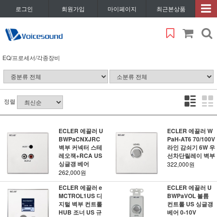
로그인
회원가입
마이페이지
최근본상품
EQ/프로세서/각종장비
정렬
ECLER 에끌러 U
ECLER 에끌러 W
BWPaCNXJRC
PaH-AT6 70/100V
벽부 커넥터 스테
라인 감쇠기 6W 우
레오잭+RCA US
선차단릴레이 벽부
싱글갱 베어
322,000원
262,000원
ECLER 에끌러 e
ECLER 에끌러 U
MCTROL1US 디
BWPaVOL 볼륨
지털 벽부 컨트롤
컨트롤 US 싱글갱
HUB 조너 US 규
베어 0-10V